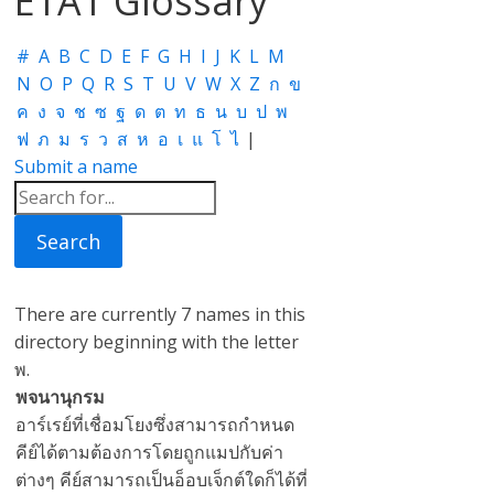
ETAT Glossary
#
A
B
C
D
E
F
G
H
I
J
K
L
M
N
O
P
Q
R
S
T
U
V
W
X
Z
ก
ข
ค
ง
จ
ช
ซ
ฐ
ด
ต
ท
ธ
น
บ
ป
พ
ฟ
ภ
ม
ร
ว
ส
ห
อ
เ
แ
โ
ไ
|
Submit a name
There are currently 7 names in this
directory beginning with the letter
พ.
พจนานุกรม
อาร์เรย์ที่เชื่อมโยงซึ่งสามารถกำหนด
คีย์ได้ตามต้องการโดยถูกแมปกับค่า
ต่างๆ คีย์สามารถเป็นอ็อบเจ็กต์ใดก็ได้ที่