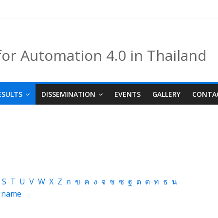
for Automation 4.0 in Thailand
ESULTS
DISSEMINATION
EVENTS
GALLERY
CONTA
S
T
U
V
W
X
Z
ก
ข
ค
ง
จ
ช
ซ
ฐ
ด
ต
ท
ธ
น
a name