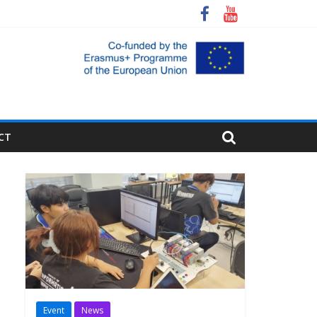
CT
Event
News