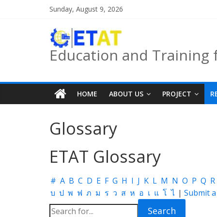
Skip
Sunday, August 9, 2026
to
content
Education and Training 
HOME
ABOUT US
PROJECT
R
Glossary
ETAT Glossary
#
A
B
C
D
E
F
G
H
I
J
K
L
M
N
O
P
Q
R
บ
ป
พ
ฟ
ภ
ม
ร
ว
ส
ห
อ
เ
แ
โ
ไ
|
Submit 